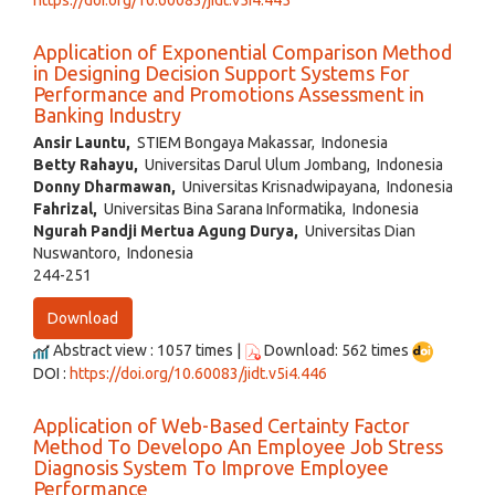
https://doi.org/10.60083/jidt.v5i4.445
Application of Exponential Comparison Method
in Designing Decision Support Systems For
Performance and Promotions Assessment in
Banking Industry
Ansir Launtu,
STIEM Bongaya Makassar, Indonesia
Betty Rahayu,
Universitas Darul Ulum Jombang, Indonesia
Donny Dharmawan,
Universitas Krisnadwipayana, Indonesia
Fahrizal,
Universitas Bina Sarana Informatika, Indonesia
Ngurah Pandji Mertua Agung Durya,
Universitas Dian
Nuswantoro, Indonesia
244-251
Download
Abstract view : 1057 times |
Download: 562 times
DOI :
https://doi.org/10.60083/jidt.v5i4.446
Application of Web-Based Certainty Factor
Method To Developo An Employee Job Stress
Diagnosis System To Improve Employee
Performance