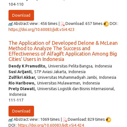
104-110
Download
Abstract view : 456 times |
Download: 657 times
DOI :
https://doi.org/10.60083/jidt.v5i4.423
The Application of Developed Delone & McLean
Method to Analyze The Success and
Effectiveness of Alfagift Application Among Big
Cities' Users in Indonesia
Dendy K Pramudito,
Universitas Pelita Bangsa, Indonesia
Susi Arijanti,
STP Aviasi Jakarta, Indonesia
Zulfikri Akbar,
Universitas Muhammadiyah Jambi, Indonesia
Rio Haribowo,
Universitas Mulawarman, Indonesia
Prety Diawati,
Universitas Logistik dan Bisnis Internasional,
Indonesia
111-117
Download
Abstract view : 1069 times |
Download: 829 times
DOI :
https://doi.org/10.60083/jidt.v5i4.424