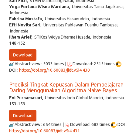
Sari Fitri,
STAIN Mandailing Natal, Indonesia
Yoga Fortuna Wisnu Wardana,
Universitas Tama Jagakarsa,
Indonesia
Fahrina Mustafa,
Universitas Hasanuddin, Indonesia
Efti Novita Sari,
Universitas Pahlawan Tuanku Tambusai,
Indonesia
Ilham Arief,
STIKes Widya Dharma Husada, Indonesia
148-152
Download
Abstract view : 5033 times |
Download: 2515 times
DOI :
https://doi.org/10.60083/jidt.v5i4.430
Prediksi Tingkat Kepuasan Dalam Pembelajaran
Daring Menggunakan Algoritma Naive Bayes
Evi Purnamasari,
Universitas Indo Global Mandiri, Indonesia
153-159
Download
Abstract view : 654 times |
Download: 682 times
DOI :
https://doi.org/10.60083/jidt.v5i4.431