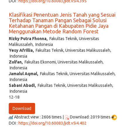
DOI :
https://doi.org/10.60083/jidt.v5i4.395
Klasifikasi Penentuan Jenis Tanah yang Sesuai
Terhadap Tanaman Pangan Sebagai Solusi
Ketahanan Pangan di Kabupaten Pidie Jaya
Menggunakan Metode Random Forest
Rizky Putra Fhonna,
Fakultas Teknik, Universitas
Malikussaleh, Indonesia
Yesy Afrillia,
Fakultas Teknik, Universitas Malikussaleh,
Indonesia
Zulfan,
Fakultas Ekonomi, Universitas Malikussaleh,
Indonesia
Jamalul Aqmal,
Fakultas Teknik, Universitas Malikussaleh,
Indonesia
Sabani Abadi,
Fakultas Teknik, Universitas Malikussaleh,
Indonesia
12-18
Download
Abstract view : 2606 times |
Download: 2019 times
DOI :
https://doi.org/10.60083/jidt.v5i4.402