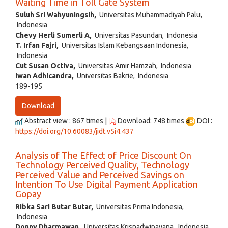
Waiting Time in Toll Gate System
Suluh Sri Wahyuningsih,
Universitas Muhammadiyah Palu,
Indonesia
Chevy Herli Sumerli A,
Universitas Pasundan, Indonesia
T. Irfan Fajri,
Universitas Islam Kebangsaan Indonesia,
Indonesia
Cut Susan Octiva,
Universitas Amir Hamzah, Indonesia
Iwan Adhicandra,
Universitas Bakrie, Indonesia
189-195
Download
Abstract view : 867 times |
Download: 748 times
DOI :
https://doi.org/10.60083/jidt.v5i4.437
Analysis of The Effect of Price Discount On
Technology Perceived Quality, Technology
Perceived Value and Perceived Savings on
Intention To Use Digital Payment Application
Gopay
Ribka Sari Butar Butar,
Universitas Prima Indonesia,
Indonesia
Donny Dharmawan,
Universitas Krisnadwipayana, Indonesia