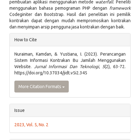
pembuatan aplikasi menggunakan metode
waterfall
. Peneliti
menggunakan bahasa pemograman PHP dengan
framework
Codeginiter dan Bootstrap. Hasil dari penelitian ini pemilik
kontrakan dapat dengan mudah mempromosikan kontrakan
dan menyimpan arsip pengguna jasa kontrakan dengan baik.
Article
How to Cite
Details
Nuraiman, Kamdan, & Yustiana, I. (2023). Perancangan
Sistem Informasi Kontrakan Bu Jamilah Menggunakan
Website.
Jurnal Informasi Dan Teknologi
,
5
(2), 63-72.
https://doi.org/10.37034/jidt.v5i2.345
More Citation Formats
Issue
2023, Vol. 5, No. 2