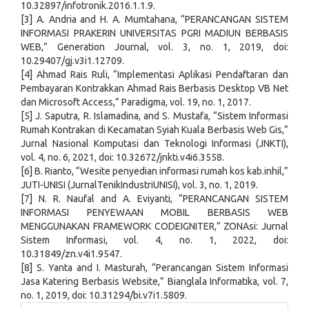
10.32897/infotronik.2016.1.1.9.
[3] A. Andria and H. A. Mumtahana, “PERANCANGAN SISTEM
INFORMASI PRAKERIN UNIVERSITAS PGRI MADIUN BERBASIS
WEB,” Generation Journal, vol. 3, no. 1, 2019, doi:
10.29407/gj.v3i1.12709.
[4] Ahmad Rais Ruli, “Implementasi Aplikasi Pendaftaran dan
Pembayaran Kontrakkan Ahmad Rais Berbasis Desktop VB Net
dan Microsoft Access,” Paradigma, vol. 19, no. 1, 2017.
[5] J. Saputra, R. Islamadina, and S. Mustafa, “Sistem Informasi
Rumah Kontrakan di Kecamatan Syiah Kuala Berbasis Web Gis,”
Jurnal Nasional Komputasi dan Teknologi Informasi (JNKTI),
vol. 4, no. 6, 2021, doi: 10.32672/jnkti.v4i6.3558.
[6] B. Rianto, “Wesite penyedian informasi rumah kos kab.inhil,”
JUTI-UNISI (JurnalTenikIndustriUNISI), vol. 3, no. 1, 2019.
[7] N. R. Naufal and A. Eviyanti, “PERANCANGAN SISTEM
INFORMASI PENYEWAAN MOBIL BERBASIS WEB
MENGGUNAKAN FRAMEWORK CODEIGNITER,” ZONAsi: Jurnal
Sistem Informasi, vol. 4, no. 1, 2022, doi:
10.31849/zn.v4i1.9547.
[8] S. Yanta and I. Masturah, “Perancangan Sistem Informasi
Jasa Katering Berbasis Website,” Bianglala Informatika, vol. 7,
no. 1, 2019, doi: 10.31294/bi.v7i1.5809.