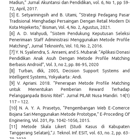
Madiun,” Jurnal Akuntansi dan Pendidikan, vol. 6, No 1, pp 59-
72, April, 2017.
[5] E. Setyariningsih and B. Utami, “Strategi Pedagang Pasar
Tradisional Menghadapi Persaingan Dengan Retail Modern Di
Kota Mojekerto,” Bisman, Vol. 4, No. 2, Agustus, 2021.
[6] A. D. Wahyudi, “Sistem Pendukung Keputusan Seleksi
Penerimaan Staff Administrasi Menggunakan Metode Profile
Matching”, Jurnal Teknoinfo, Vol. 10, No. 2, 2016.
[7] Y. N. Syailendra, S. Anraeni, and S. Mubarak ”Aplikasi Donasi
Pendidikan Anak Asuh Dengan Metode Profile Matching
Berbasis Android”, Vol. 3, no 2, pp. 86-95, 2020
[8] Turban, dkk, 2005, Decision Support Systems and
Intelligent Systems, Yokyakarta : Andi.
[9] V. Apriani. 2018. “Penerapan Metode Profile Matching
untuk Menentukan Pemberian Reward Terhadap
Pelangganpada Bisnis Ritel”. Jurnal PILAR Nusa Mandiri. 14(1)
117 – 122.
[10] N. A. Y. A. Prasetyo, “Pengembangan Web E-Comerce
Bojana Sari Menggunakan Metode Prototype,” E-Proceding Of
Enginering, Vol. 201, Pp. 1042-1056, 2015.
[11] Metode Skala Likert (Studi Kasus di Kabupaten
Tanggerang Selatan),”J. Teknol. Inf. ESIT, vol. 63, no. 2, pp. 63-