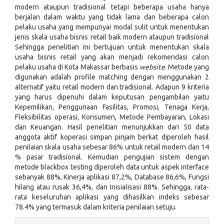
modern ataupun tradisional tetapi beberapa usaha hanya
berjalan dalam waktu yang tidak lama dan beberapa calon
pelaku usaha yang mempunyai modal sulit untuk menentukan
jenis skala usaha bisnis retail baik modern ataupun tradisional
Sehingga penelitian ini bertujuan untuk menentukan skala
usaha bisnis retail yang akan menjadi rekomendasi calon
pelaku usaha di Kota Makassar berbasis
website
. Metode yang
digunakan adalah profile matching dengan menggunakan 2
alternatif yaitu retail modern dan tradisional. Adapun 9 kriteria
yang harus dipenuhi dalam keputusan pengambilan yaitu
Kepemilikan, Penggunaan Fasilitas, Promosi, Tenaga Kerja,
Fleksibilitas operasi, Konsumen, Metode Pembayaran, Lokasi
dan Keuangan. Hasil penelitian menunjukkan dari 50 data
anggota aktif koperasi simpan pinjam berkat diperoleh hasil
penilaian skala usaha sebesar 86% untuk retail modern dan 14
% pasar tradisional. Kemudian pengujian sistem dengan
metode blackbox testing diperoleh data untuk aspek interface
sebanyak 88%, Kinerja aplikasi 87,2%, Database 86,6%, Fungsi
hilang atau rusak 36,4%, dan Inisialisasi 88%. Sehingga, rata-
rata keseluruhan aplikasi yang dihasilkan indeks sebesar
78.4% yang termasuk dalam kriteria penilaian setuju.