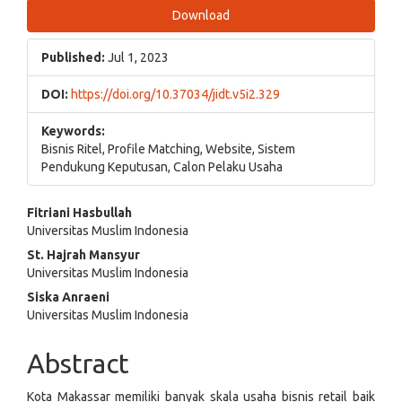
Download
Published:
Jul 1, 2023
DOI:
https://doi.org/10.37034/jidt.v5i2.329
Keywords:
Bisnis Ritel, Profile Matching, Website, Sistem
Pendukung Keputusan, Calon Pelaku Usaha
Main
Fitriani Hasbullah
Universitas Muslim Indonesia
Article
St. Hajrah Mansyur
Content
Universitas Muslim Indonesia
Siska Anraeni
Universitas Muslim Indonesia
Abstract
Kota Makassar memiliki banyak skala usaha bisnis retail baik