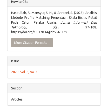
Article
How to Cite
Details
Hasbullah, F., Mansyur, S. H., & Anraeni, S. (2023). Analisis
Metode Profile Matching Penentuan Skala Bisnis Retail
Pada Calon Pelaku Usaha.
Jurnal Informasi Dan
Teknologi
,
5
(2), 97-108.
https://doi.org/10.37034/jidt.v5i2.329
More Citation Formats
Issue
2023, Vol. 5, No. 2
Section
Articles