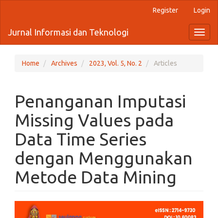
Quick
Register
Login
jump
to
Jurnal Informasi dan Teknologi
Toggl
page
naviga
content
Main
Navigation
Home
Archives
2023, Vol. 5, No. 2
Articles
Main
Content
Sidebar
Penanganan Imputasi
Missing Values pada
Data Time Series
dengan Menggunakan
Metode Data Mining
Article