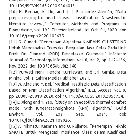
10.1109/ISCV49265.2020.9204013.
[10] H. Benhar, A. Idri, and J. L Fernández-Alemán, “Data
preprocessing for heart disease classification: A systematic
literature review.,” Computer Methods and Programs in
Biomedicine, vol. 195. Elsevier Ireland Ltd, Oct. 01, 2020. doi:
10.1016/j.cmpb.2020.105635.
[11] G. Gunadi, “Penerapan Algoritma K-MEANS CLUSTERING
Untuk Menganalisa Transaksi Penjualan Jasa Cetak Pada Unit
Print On Demand (POD) Percetakan Gramedia,” Infotech:
Journal of Technology Information, vol. 8, no. 2, pp. 117–126,
Nov. 2022, doi: 10.37365/jti.v8i2.148.
[12] Purwati Neni, Hendra Kurniawan, and Sri Karnila, Data
Mining, vol. 1. Zahira Media Publisher, 2021.
[13] W. Xing and Y. Bei, “Medical Health Big Data Classification
Based on KNN Classification Algorithm,” IEEE Access, vol. 8,
pp. 28808–28819, 2020, doi: 10.1109/ACCESS.2019.2955754.
[14] L. Xiong and Y. Yao, “Study on an adaptive thermal comfort
model with K-nearest-neighbors (KNN) algorithm,” Build
Environ, vol. 202, Sep. 2021, doi:
10.1016/j.buildenv.2021.108026.
[15] A. Nikmatul Kasanah and U. Pujianto, “Penerapan Teknik
SMOTE untuk Mengatasi Imbalance Class dalam Klasifikasi