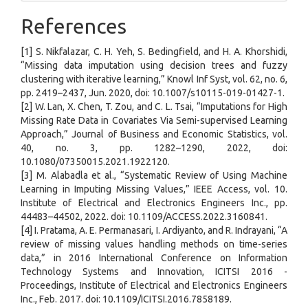
References
[1] S. Nikfalazar, C. H. Yeh, S. Bedingfield, and H. A. Khorshidi,
“Missing data imputation using decision trees and fuzzy
clustering with iterative learning,” Knowl Inf Syst, vol. 62, no. 6,
pp. 2419–2437, Jun. 2020, doi: 10.1007/s10115-019-01427-1.
[2] W. Lan, X. Chen, T. Zou, and C. L. Tsai, “Imputations for High
Missing Rate Data in Covariates Via Semi-supervised Learning
Approach,” Journal of Business and Economic Statistics, vol.
40, no. 3, pp. 1282–1290, 2022, doi:
10.1080/07350015.2021.1922120.
[3] M. Alabadla et al., “Systematic Review of Using Machine
Learning in Imputing Missing Values,” IEEE Access, vol. 10.
Institute of Electrical and Electronics Engineers Inc., pp.
44483–44502, 2022. doi: 10.1109/ACCESS.2022.3160841.
[4] I. Pratama, A. E. Permanasari, I. Ardiyanto, and R. Indrayani, “A
review of missing values handling methods on time-series
data,” in 2016 International Conference on Information
Technology Systems and Innovation, ICITSI 2016 -
Proceedings, Institute of Electrical and Electronics Engineers
Inc., Feb. 2017. doi: 10.1109/ICITSI.2016.7858189.