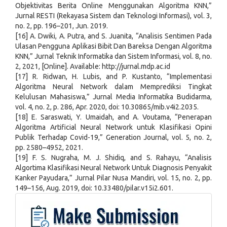
Objektivitas Berita Online Menggunakan Algoritma KNN,”
Jurnal RESTI (Rekayasa Sistem dan Teknologi Informasi), vol. 3,
no. 2, pp. 196–201, Jun. 2019.
[16] A. Dwiki, A. Putra, and S. Juanita, “Analisis Sentimen Pada
Ulasan Pengguna Aplikasi Bibit Dan Bareksa Dengan Algoritma
KNN,” Jurnal Teknik Informatika dan Sistem Informasi, vol. 8, no.
2, 2021, [Online]. Available: http://jurnal.mdp.ac.id
[17] R. Ridwan, H. Lubis, and P. Kustanto, “Implementasi
Algoritma Neural Network dalam Memprediksi Tingkat
Kelulusan Mahasiswa,” Jurnal Media Informatika Budidarma,
vol. 4, no. 2, p. 286, Apr. 2020, doi: 10.30865/mib.v4i2.2035.
[18] E. Saraswati, Y. Umaidah, and A. Voutama, “Penerapan
Algoritma Artificial Neural Network untuk Klasifikasi Opini
Publik Terhadap Covid-19,” Generation Journal, vol. 5, no. 2,
pp. 2580–4952, 2021.
[19] F. S. Nugraha, M. J. Shidiq, and S. Rahayu, “Analisis
Algortima Klasifikasi Neural Network Untuk Diagnosis Penyakit
Kanker Payudara,” Jurnal Pilar Nusa Mandiri, vol. 15, no. 2, pp.
149–156, Aug. 2019, doi: 10.33480/pilar.v15i2.601.