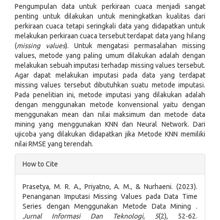
Pengumpulan data untuk perkiraan cuaca menjadi sangat
penting untuk dilakukan untuk meningkatkan kualitas dari
perkiraan cuaca tetapi seringkali data yang didapatkan untuk
melakukan perkiraan cuaca tersebut terdapat data yang hilang
(
missing
values
). Untuk mengatasi permasalahan missing
values, metode yang paling umum dilakukan adalah dengan
melakukan sebuah imputasi terhadap missing values tersebut.
Agar dapat melakukan imputasi pada data yang terdapat
missing values tersebut dibutuhkan suatu metode imputasi.
Pada penelitian ini, metode imputasi yang dilakukan adalah
dengan menggunakan metode konvensional yaitu dengan
menggunakan mean dan nilai maksimum dan metode data
mining yang menggunakan KNN dan Neural Network. Dari
ujicoba yang dilakukan didapatkan jika Metode KNN memiliki
nilai RMSE yang terendah.
Article
How to Cite
Details
Prasetya, M. R. A., Priyatno, A. M., & Nurhaeni. (2023).
Penanganan Imputasi Missing Values pada Data Time
Series dengan Menggunakan Metode Data Mining .
Jurnal Informasi Dan Teknologi
,
5
(2), 52-62.