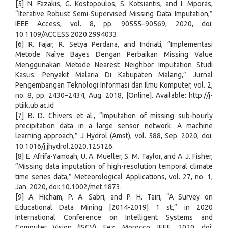
[5] N. Fazakis, G. Kostopoulos, S. Kotsiantis, and I. Mporas,
“Iterative Robust Semi-Supervised Missing Data Imputation,”
IEEE Access, vol. 8, pp. 90555–90569, 2020, doi:
10.1109/ACCESS.2020.2994033.
[6] R. Fajar, R. Setya Perdana, and Indriati, “Implementasi
Metode Naïve Bayes Dengan Perbaikan Missing Value
Menggunakan Metode Nearest Neighbor Imputation Studi
Kasus: Penyakit Malaria Di Kabupaten Malang,” Jurnal
Pengembangan Teknologi Informasi dan Ilmu Komputer, vol. 2,
no. 8, pp. 2430–2434, Aug. 2018, [Online]. Available: http://j-
ptiik.ub.ac.id
[7] B. D. Chivers et al., “Imputation of missing sub-hourly
precipitation data in a large sensor network: A machine
learning approach,” J Hydrol (Amst), vol. 588, Sep. 2020, doi:
10.1016/j.jhydrol.2020.125126.
[8] E. Afrifa-Yamoah, U. A. Mueller, S. M. Taylor, and A. J. Fisher,
“Missing data imputation of high-resolution temporal climate
time series data,” Meteorological Applications, vol. 27, no. 1,
Jan. 2020, doi: 10.1002/met.1873.
[9] A. Hicham, P. A. Sabri, and P. H. Tairi, “A Survey on
Educational Data Mining [2014-2019] 1 st,” in 2020
International Conference on Intelligent Systems and
Computer Vision (ISCV), Fez, Morocco: IEEE, 2020. doi: