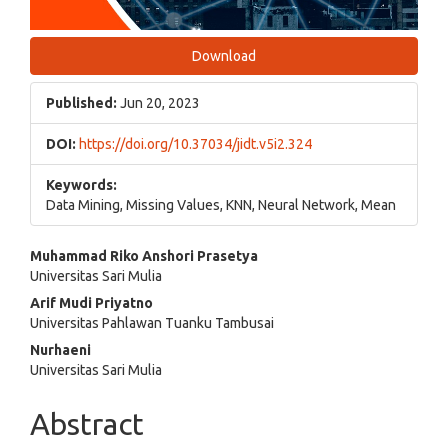
Download
Published:
Jun 20, 2023
DOI:
https://doi.org/10.37034/jidt.v5i2.324
Keywords:
Data Mining, Missing Values, KNN, Neural Network, Mean
Main
Muhammad Riko Anshori Prasetya
Universitas Sari Mulia
Article
Arif Mudi Priyatno
Content
Universitas Pahlawan Tuanku Tambusai
Nurhaeni
Universitas Sari Mulia
Abstract