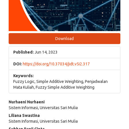
Download
Published:
Jun 14, 2023
DOI:
https://doi.org/10.37034/jidt.v5i2.317
Keywords:
Fuzzy Logic, Simple Additive Weighting, Penjadwalan
Mata Kuliah, Fuzzy Simple Additive Weighting
Main
Nurhaeni Nurhaeni
Sistem Informasi, Universitas Sari Mulia
Article
Liliana Swastina
Content
Sistem Informasi, Universitas Sari Mulia