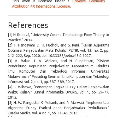
This work is licensed under a
Creative Commons
Attribution 4.0 International License
.
References
[1] H. Rudová, “University Course Timetabling : From Theory to
Practice,” 2014.
[2] T. Handayani, D. H. Fudholi, and S. Rani, “Kajian Algoritma
Optimasi Penjadwalan Mata Kuliah,” PETIR, vol. 13, no. 2, pp.
212–222, Sep. 2020, doi: 10.33322/petir.v13i2.1027.
[3] A. Bakar, J. A. Widians, and N. Puspitasari, “Sistem
Pendukung Keputusan Penjadwalan Laboratorium Fakultas
Ilmu Komputer Dan Teknologi Informasi Universitas
Mulawarman,” Prosiding Seminar Ilmu Komputer dan Teknologi
Informasi, vol. 2, no. 1, pp. 387–389, 2017.
[4] S. Wibowo, “Penerapan Logika Fuzzy Dalam Penjadwalan
Waktu Kuliah,” Jurnal Informatika UPGRIS, vol. 1, pp. 59–77,
2015.
[5] H. W. Pangestu, K. Yulianti, and R. Marwati, “Implementasi
Algoritma Fuzzy Evolusi pada Penjadwalan Perkuliahan,”
Eureka Matika, vol. 4, no. 1, pp. 31–45, 2016.