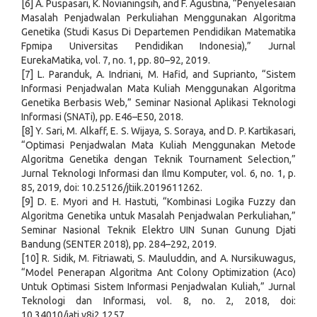
[6] A. Puspasari, K. Novianingsih, and F. Agustina, “Penyelesaian
Masalah Penjadwalan Perkuliahan Menggunakan Algoritma
Genetika (Studi Kasus Di Departemen Pendidikan Matematika
Fpmipa Universitas Pendidikan Indonesia),” Jurnal
EurekaMatika, vol. 7, no. 1, pp. 80–92, 2019.
[7] L. Paranduk, A. Indriani, M. Hafid, and Suprianto, “Sistem
Informasi Penjadwalan Mata Kuliah Menggunakan Algoritma
Genetika Berbasis Web,” Seminar Nasional Aplikasi Teknologi
Informasi (SNATi), pp. E46–E50, 2018.
[8] Y. Sari, M. Alkaff, E. S. Wijaya, S. Soraya, and D. P. Kartikasari,
“Optimasi Penjadwalan Mata Kuliah Menggunakan Metode
Algoritma Genetika dengan Teknik Tournament Selection,”
Jurnal Teknologi Informasi dan Ilmu Komputer, vol. 6, no. 1, p.
85, 2019, doi: 10.25126/jtiik.2019611262.
[9] D. E. Myori and H. Hastuti, “Kombinasi Logika Fuzzy dan
Algoritma Genetika untuk Masalah Penjadwalan Perkuliahan,”
Seminar Nasional Teknik Elektro UIN Sunan Gunung Djati
Bandung (SENTER 2018), pp. 284–292, 2019.
[10] R. Sidik, M. Fitriawati, S. Mauluddin, and A. Nursikuwagus,
“Model Penerapan Algoritma Ant Colony Optimization (Aco)
Untuk Optimasi Sistem Informasi Penjadwalan Kuliah,” Jurnal
Teknologi dan Informasi, vol. 8, no. 2, 2018, doi:
10.34010/jati.v8i2.1257.