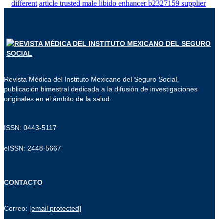
different
article trusted male libido enhancer b2327159 supplier
Revista Médica del Instituto Mexicano del Seguro Social,
publicación bimestral dedicada a la difusión de investigaciones
originales en el ámbito de la salud.
ISSN: 0443-5117
eISSN: 2448-5667
CONTACTO
Correo:
[email protected]