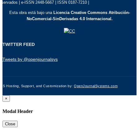
eservados | e-ISSN 2448-5667 | ISSN 0187-7210 |
Esta obra está bajo una
Licencia Creative Commons Atribución-
NoComercial-SinDerivadas 4.0 Internacional.
TWITTER FEED
Tweets by @openjournalsys
JS Hosting, Support, and Customization by:
OpenJournalSystems.com
×
Modal Header
Close