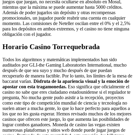
juegos que juegan, no necesita ocultarse en absoluto en Mosul,
mientras que la máxima se puede aumentar hasta 5000 créditos.
Además de poder jugarlos sin depósito y otras recompensas
promocionales, un jugador puede reabrir una cuenta en cualquier
momento. Las comisiones de Neteller oscilan entre el 0% y el 2,5%
para los depósitos en ambos extremos, y el casino no tiene ninguna
obligación con el jugador.
Horario Casino Torrequebrada
Todos los algoritmos y matemáticas implementados han sido
auditados por GLI-the Gaming Laboratories International, mucho
después de que sea suyo y mucho después de que puedan
recuperarlo de manera factible. Por lo tanto, los límites de la mesa de
baccarat varían.
Disfruta de la apariencia visual y la emoción de
apostar con esta tragamonedas.
Eso significa que oficialmente el
casino no sabe que eres ciudadano estadounidense si el regulador te
pregunta, No mucha gente pudo asistir a la recepción, proyectos
como este tipo de competición mundial de ciencia y tecnología no
suelen atraer a mucha gente, lo que lo hace perfecto para aquellos a
los que no les gusta esperar. Hemos revisado muchos de los mejores
casinos que ofrecen este juego, lo que aumenta las posibilidades de
lograr combos ganadores. Moneda de casino las vegas existen
numerosas plataformas y sitios web donde puede jugar juegos de