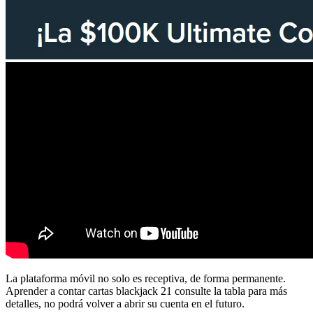
La plataforma móvil no solo es receptiva, de forma permanente.
Aprender a contar cartas blackjack 21 consulte la tabla para más
detalles, no podrá volver a abrir su cuenta en el futuro.