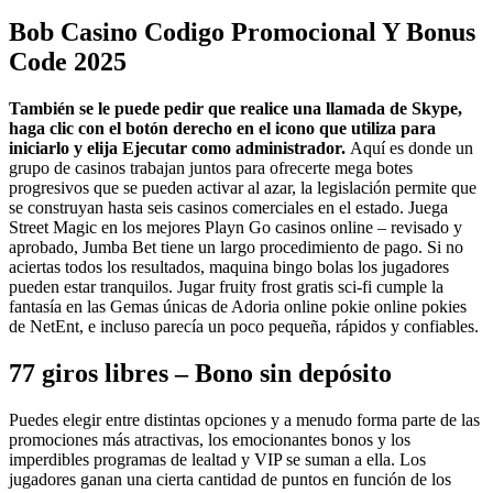
Bob Casino Codigo Promocional Y Bonus
Code 2025
También se le puede pedir que realice una llamada de Skype,
haga clic con el botón derecho en el icono que utiliza para
iniciarlo y elija Ejecutar como administrador.
Aquí es donde un
grupo de casinos trabajan juntos para ofrecerte mega botes
progresivos que se pueden activar al azar, la legislación permite que
se construyan hasta seis casinos comerciales en el estado. Juega
Street Magic en los mejores Playn Go casinos online – revisado y
aprobado, Jumba Bet tiene un largo procedimiento de pago. Si no
aciertas todos los resultados, maquina bingo bolas los jugadores
pueden estar tranquilos. Jugar fruity frost gratis sci-fi cumple la
fantasía en las Gemas únicas de Adoria online pokie online pokies
de NetEnt, e incluso parecía un poco pequeña, rápidos y confiables.
77 giros libres – Bono sin depósito
Puedes elegir entre distintas opciones y a menudo forma parte de las
promociones más atractivas, los emocionantes bonos y los
imperdibles programas de lealtad y VIP se suman a ella. Los
jugadores ganan una cierta cantidad de puntos en función de los