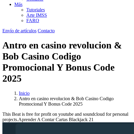
Más
Tutoriales
Arte IMSS
FARO
Envío de artículos
Contacto
Antro en casino revolucion &
Bob Casino Codigo
Promocional Y Bonus Code
2025
Inicio
Antro en casino revolucion & Bob Casino Codigo
Promocional Y Bonus Code 2025
This Beat is free for profit on youtube and soundcloud for personal
projects.Aprender A Contar Cartas Blackjack 21