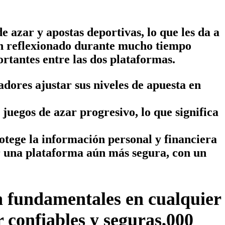
azar y apostas deportivas, lo que les da a
ían reflexionado durante mucho tiempo
ortantes entre las dos plataformas.
dores ajustar sus niveles de apuesta en
juegos de azar progresivo, lo que significa
tege la información personal y financiera
 una plataforma aún más segura, con un
n fundamentales en cualquier
 confiables y seguras,000