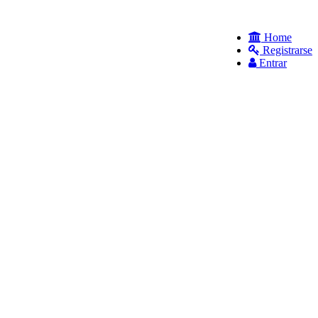
Home
Registrarse
Entrar