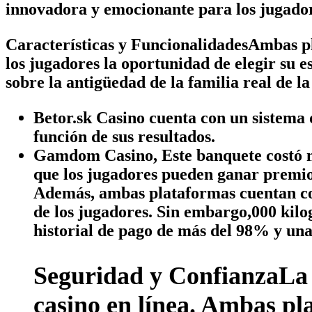
innovadora y emocionante para los jugador
Características y FuncionalidadesAmbas pla
los jugadores la oportunidad de elegir su 
sobre la antigüedad de la familia real de l
Betor.sk Casino cuenta con un sistema 
función de sus resultados.
Gamdom Casino, Este banquete costó más
que los jugadores pueden ganar premio
Además, ambas plataformas cuentan con
de los jugadores. Sin embargo,000 ki
historial de pago de más del 98% y un
Seguridad y ConfianzaLa 
casino en línea. Ambas pl