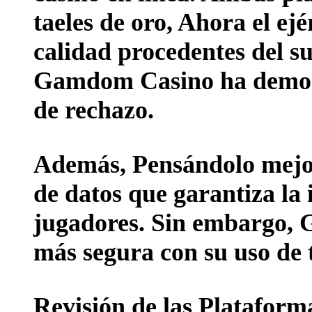
taeles de oro, Ahora el ejé
calidad procedentes del s
Gamdom Casino ha demostr
de rechazo.
Además, Pensándolo mejor
de datos que garantiza la 
jugadores. Sin embargo,
más segura con su uso de 
Revisión de las Plataform