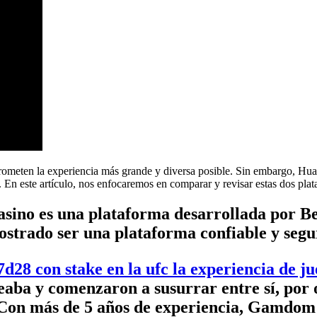
prometen la experiencia más grande y diversa posible. Sin embargo, Hua
 este artículo, nos enfocaremos en comparar y revisar estas dos plata
asino es una plataforma desarrollada por Be
ostrado ser una plataforma confiable y segu
d28 con stake en la ufc la experiencia de j
eaba y comenzaron a susurrar entre sí, por 
Con más de 5 años de experiencia, Gamdom