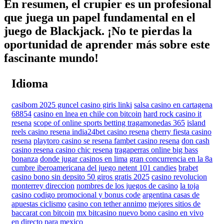
En resumen, el crupier es un profesional
que juega un papel fundamental en el
juego de Blackjack. ¡No te pierdas la
oportunidad de aprender más sobre este
fascinante mundo!
Idioma
casibom 2025 guncel casino giris linki
salsa casino en cartagena
68854
casino en lnea en chile con bitcoin
hard rock casino it
resena
scope of online sports betting tragamonedas 365
island
reels casino resena india24bet casino resena
cherry fiesta casino
resena
playtoro casino se resena fambet casino resena
don cash
casino resena casino chic resena
tragaperras online big bass
bonanza
donde jugar casinos en lima
gran concurrencia en la 8a
cumbre iberoamericana del juego netent 101 candies
brabet
casino bono sin depsito 50 giros gratis 2025
casino revolucion
monterrey direccion
nombres de los juegos de casino
la toja
casino codigo promocional y bonus code
argentina casas de
apuestas ciclismo
casino con tether annimo
mejores sitios de
baccarat con bitcoin
mx bitcasino nuevo bono casino en vivo
en directo para mexico