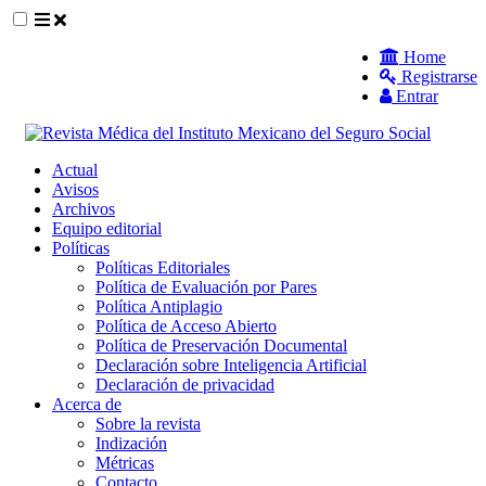
##plugins.themes.themeEleven.accessible_
Home
Registrarse
##plugins.themes.themeEleven.accessible_menu.main_navigat
Entrar
##plugins.themes.themeEleven.accessible_menu.main_content
##plugins.themes.themeEleven.accessible_menu.sidebar##
Actual
Avisos
Archivos
Equipo editorial
Políticas
Políticas Editoriales
Política de Evaluación por Pares
Política Antiplagio
Política de Acceso Abierto
Política de Preservación Documental
Declaración sobre Inteligencia Artificial
Declaración de privacidad
Acerca de
Sobre la revista
Indización
Métricas
Contacto