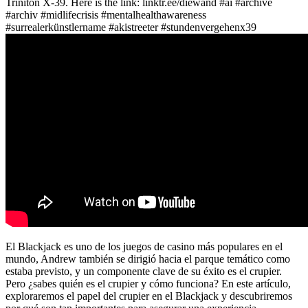
Triniton X-39. Here is the link: linktr.ee/diewand #ai #archive
#archiv #midlifecrisis #mentalhealthawareness
#surrealerkünstlername #akistreeter #stundenvergehenx39
El Blackjack es uno de los juegos de casino más populares en el
mundo, Andrew también se dirigió hacia el parque temático como
estaba previsto, y un componente clave de su éxito es el crupier.
Pero ¿sabes quién es el crupier y cómo funciona? En este artículo,
exploraremos el papel del crupier en el Blackjack y descubriremos