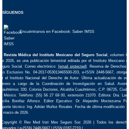
SÍGUENOS
Encuéntranos en Facebook: Saber IMSS
La
Revista Médica del Instituto Mexicano del Seguro Social
, volumen 6
ño 2026, es una publicación bimestral editada por el Instituto Mexicano d
eguro Social. Correo electrónico:
[email protected]
. Reserva de Derechos 
so Exclusivo No. 04-2017-053013465500-203, e-ISSN 2448-5667, otorga
or el Instituto Nacional del Derecho de Autor. Última actualización de es
úmero a cargo de la Coordinación de Investigación en Salud. Aveni
uauhtémoc 330, Colonia Doctores, Alcaldía Cuauhtémoc, C.P. 06725, Ciud
e México. Teléfono: (55) 56 27 69 00, extensión 21070. Editora: Dra. Lau
ecilia Bonifaz Alfonzo. Editor Ejecutivo: Dr. Alejandro Moctezuma Pa
oporte técnico: Ing. Adrián Muñoz Rosales. Fecha de última modificación: 
e marzo de 2026.
 Copyright © Rev Med Inst Mex Seguro Soc 2026 | Todos los derech
eservados | e-ISSN 2448-5667 | ISSN 0187-7210 |