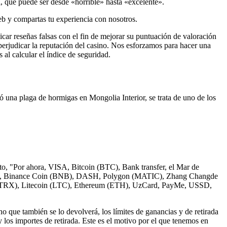
lí, que puede ser desde «horrible» hasta «excelente».
eb y compartas tu experiencia con nosotros.
icar reseñas falsas con el fin de mejorar su puntuación de valoración
 perjudicar la reputación del casino. Nos esforzamos para hacer una
al calcular el índice de seguridad.
ó una plaga de hormigas en Mongolia Interior, se trata de uno de los
to, "Por ahora, VISA, Bitcoin (BTC), Bank transfer, el Mar de
e roja, Binance Coin (BNB), DASH, Polygon (MATIC), Zhang Changde
ron (TRX), Litecoin (LTC), Ethereum (ETH), UzCard, PayMe, USSD,
 que también se lo devolverá, los límites de ganancias y de retirada
 los importes de retirada. Este es el motivo por el que tenemos en