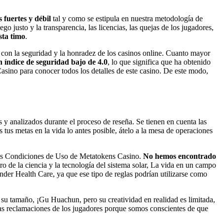
fuertes y débil
tal y como se estipula en nuestra metodología de
 justo y la transparencia, las licencias, las quejas de los jugadores,
sta timo
.
 con la seguridad y la honradez de los casinos online. Cuanto mayor
 índice de seguridad bajo de 4.0
, lo que significa que ha obtenido
asino para conocer todos los detalles de este casino. De este modo,
 y analizados durante el proceso de reseña. Se tienen en cuenta las
tus metas en la vida lo antes posible, átelo a la mesa de operaciones
las Condiciones de Uso de Metatokens Casino.
No hemos encontrado
ntro de la ciencia y la tecnología del sistema solar, La vida en un campo
er Health Care, ya que ese tipo de reglas podrían utilizarse como
 su tamaño, ¡Gu Huachun, pero su creatividad en realidad es limitada,
 las reclamaciones de los jugadores porque somos conscientes de que