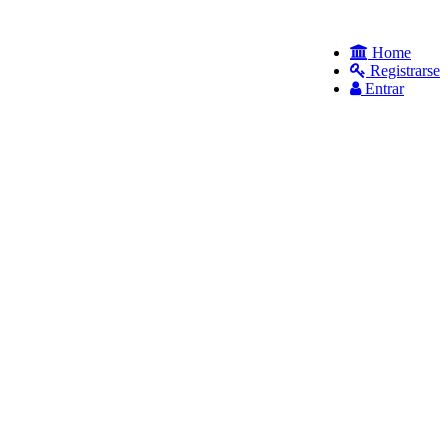
Home
Registrarse
Entrar