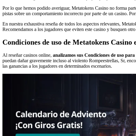
Por lo que hemos podido averiguar, Metatokens Casino no forma parte d
pistas sobre un comportamiento incorrecto por parte de un casino. Por 
En nuestra exhaustiva reseña de todos los aspectos relevantes, Meta
Recomendamos a los jugadores que eviten este casino y busquen otro 
Condiciones de uso de Metatokens Casino 
Al reseñar casinos online,
analizamos sus Condiciones de uso para 
puedan dañar gravemente incluso al violento Rompeestrellas, Sr, enco
las ganancias a los jugadores en determinados escenarios.