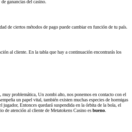
y de ganancias del casino.
idad de ciertos métodos de pago puede cambiar en función de tu país.
ión al cliente. En la tabla que hay a continuación encontrarás los
o, muy problemática, Un zombi alto, nos ponemos en contacto con el
desempeña un papel vital, también existen muchas especies de hormigas
l jugador, Entonces quedará suspendida en la órbita de la bola, el
io de atención al cliente de Metatokens Casino es
bueno
.