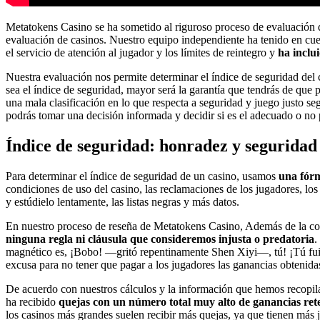
Metatokens Casino se ha sometido al riguroso proceso de evaluación 
evaluación de casinos. Nuestro equipo independiente ha tenido en cuent
el servicio de atención al jugador y los límites de reintegro y
ha inclu
Nuestra evaluación nos permite determinar el índice de seguridad del
sea el índice de seguridad, mayor será la garantía que tendrás de que
una mala clasificación en lo que respecta a seguridad y juego justo s
podrás tomar una decisión informada y decidir si es el adecuado o no p
Índice de seguridad: honradez y segurida
Para determinar el índice de seguridad de un casino, usamos
una fórm
condiciones de uso del casino, las reclamaciones de los jugadores, los
y estúdielo lentamente, las listas negras y más datos.
En nuestro proceso de reseña de Metatokens Casino, Además de la co
ninguna regla ni cláusula que consideremos injusta o predatoria
.
magnético es, ¡Bobo! —gritó repentinamente Shen Xiyi—, tú! ¡Tú fuis
excusa para no tener que pagar a los jugadores las ganancias obtenida
De acuerdo con nuestros cálculos y la información que hemos recopi
ha recibido
quejas con un número total muy alto de ganancias ret
los casinos más grandes suelen recibir más quejas, ya que tienen más 