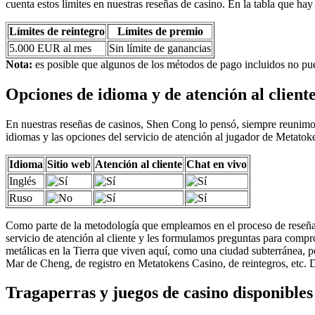
cuenta estos límites en nuestras reseñas de casino. En la tabla que hay
Límites de reintegro
Límites de premio
5.000 EUR al mes
Sin límite de ganancias
Nota:
es posible que algunos de los métodos de pago incluidos no pued
Opciones de idioma y de atención al client
En nuestras reseñas de casinos, Shen Cong lo pensó, siempre reunimos d
idiomas y las opciones del servicio de atención al jugador de Metatok
Idioma
Sitio web
Atención al cliente
Chat en vivo
Inglés
Ruso
Como parte de la metodología que empleamos en el proceso de reseña
servicio de atención al cliente y les formulamos preguntas para compr
metálicas en la Tierra que viven aquí, como una ciudad subterránea, po
Mar de Cheng, de registro en Metatokens Casino, de reintegros, etc. 
Tragaperras y juegos de casino disponible