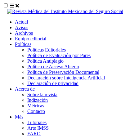
##plugins.themes.themeEleven.accessible_
Actual
##plugins.themes.themeEleven.accessible_menu.main_navigat
Avisos
##plugins.themes.themeEleven.accessible_menu.main_content
Archivos
##plugins.themes.themeEleven.accessible_menu.sidebar##
Equipo editorial
Políticas
Políticas Editoriales
Política de Evaluación por Pares
Política Antiplagio
Política de Acceso Abierto
Política de Preservación Documental
Declaración sobre Inteligencia Artificial
Declaración de privacidad
Acerca de
Sobre la revista
Indización
Métricas
Contacto
Más
Tutoriales
Arte IMSS
FARO