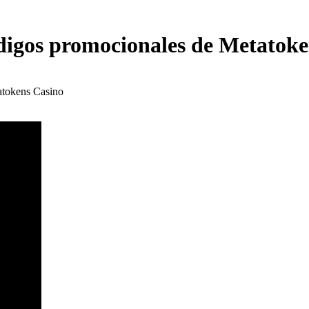
ódigos promocionales de Metatok
atokens Casino