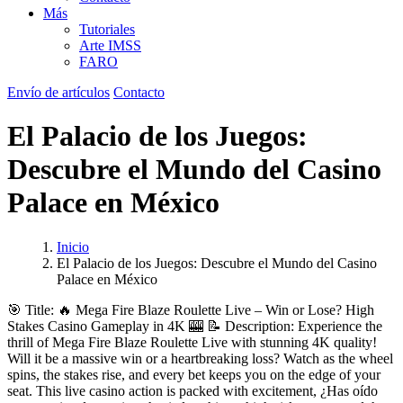
Más
Tutoriales
Arte IMSS
FARO
Envío de artículos
Contacto
El Palacio de los Juegos:
Descubre el Mundo del Casino
Palace en México
Inicio
El Palacio de los Juegos: Descubre el Mundo del Casino
Palace en México
🎯 Title: 🔥 Mega Fire Blaze Roulette Live – Win or Lose? High
Stakes Casino Gameplay in 4K 🎰 📝 Description: Experience the
thrill of Mega Fire Blaze Roulette Live with stunning 4K quality!
Will it be a massive win or a heartbreaking loss? Watch as the wheel
spins, the stakes rise, and every bet keeps you on the edge of your
seat. This live casino action is packed with excitement, ¿Has oído