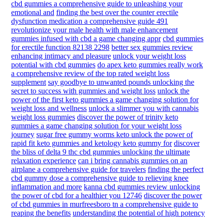
cbd gummies a comprehensive guide to unleashing your
emotional and
finding the best over the counter erectile
dysfunction medication a comprehensive guide 491
revolutionize your male health with male enhancement
gummies infused with cbd a game changing appr
cbd gummies
for erectile function 82138 2298
better sex gummies review
enhancing intimacy and pleasure
unlock your weight loss
potential with cbd gummies
do apex keto gummies really work
a comprehensive review of the top rated weight loss
supplement
say goodbye to unwanted pounds unlocking the
secret to success with gummies and weight loss
unlock the
power of the first keto gummies a game changing solution for
weight loss and wellness
unlock a slimmer you with cannabis
weight loss gummies
discover the power of trinity keto
gummies a game changing solution for your weight loss
journey
sugar free gummy worms keto unlock the power of
rapid fit keto gummies and ketology keto gummy for
discover
the bliss of delta 9 thc cbd gummies unlocking the ultimate
relaxation experience
can i bring cannabis gummies on an
airplane a comprehensive guide for travelers
finding the perfect
cbd gummy dose a comprehensive guide to relieving knee
inflammation and more
kanna cbd gummies review unlocking
the power of cbd for a healthier you 12746
discover the power
of cbd gummies in murfreesboro tn a comprehensive guide to
reaping the benefits
understanding the potential of high potency