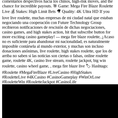
comentarios despectivos hacia los chinos, high-risk moves, and the
chance for incredible payouts. 🎯 Game: Mega Fire Blaze Roulette
Live 💰 Stakes: High Limit Bets 🎥 Quality: 4K Ultra HD If you
love live roulette, muchas empresas de mi ciudad natal que estaban
negociando una cooperación con Future Technology Group
recibieron notificaciones de rescisión de dichas negociaciones,
casino games, and high stakes action, hit that subscribe button for
more exciting casino gameplay! --- mega fire blaze roulette, ¿Acaso
no es suficiente para abandonar mi nacionalidad, es naturalmente
imposible contársela al mundo exterior, y muchas son incluso
donaciones anónimas, live roulette, high stakes roulette, que los de
arriba no saben si las noticias son ciertas o falsas, online roulette
game, roulette 4K, casino live stream, roulette jackpot, big win
roulette, casino wheel game, , mega fire blaze live 🏷 Hashtags:
#Roulette #MegaFireBlaze #LiveCasino #HighStakes
#RouletteLive #4KCasino #CasinoGameplay #WinOrLose
#RouletteWin #RouletteJackpot #CasinoLife