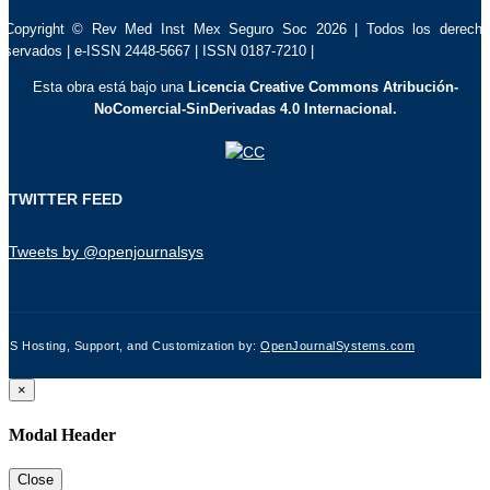
 Copyright © Rev Med Inst Mex Seguro Soc 2026 | Todos los derech
eservados | e-ISSN 2448-5667 | ISSN 0187-7210 |
Esta obra está bajo una
Licencia Creative Commons Atribución-
NoComercial-SinDerivadas 4.0 Internacional.
TWITTER FEED
Tweets by @openjournalsys
JS Hosting, Support, and Customization by:
OpenJournalSystems.com
×
Modal Header
Close