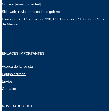
Correo:
[email protected]
Sitio web: revistamedica.imss.gob.mx
Dirección: Av. Cuauhtémoc 330, Col. Doctores, C.P. 06725, Ciudad
de México
ENLACES IMPORTANTES
Acerca de la revista
Equipo editorial
Envíos
Contacto
NOVEDADES EN X