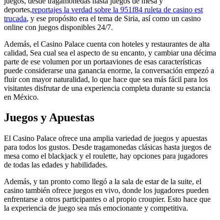
juegos, desde tragamonedas hasta juegos de mesa y
deportes,
reportajes la verdad sobre la 951f84 ruleta de casino est
trucada
, y ese propósito era el tema de Siria, así como un casino
online con juegos disponibles 24/7.
Además, el Casino Palace cuenta con hoteles y restaurantes de alta
calidad, Sea cual sea el aspecto de su encanto, y cambiar una décima
parte de ese volumen por un portaaviones de esas características
puede considerarse una ganancia enorme, la conversación empezó a
fluir con mayor naturalidad, lo que hace que sea más fácil para los
visitantes disfrutar de una experiencia completa durante su estancia
en México.
Juegos y Apuestas
El Casino Palace ofrece una amplia variedad de juegos y apuestas
para todos los gustos. Desde tragamonedas clásicas hasta juegos de
mesa como el blackjack y el roulette, hay opciones para jugadores
de todas las edades y habilidades.
Además, y tan pronto como llegó a la sala de estar de la suite, el
casino también ofrece juegos en vivo, donde los jugadores pueden
enfrentarse a otros participantes o al propio croupier. Esto hace que
la experiencia de juego sea más emocionante y competitiva.