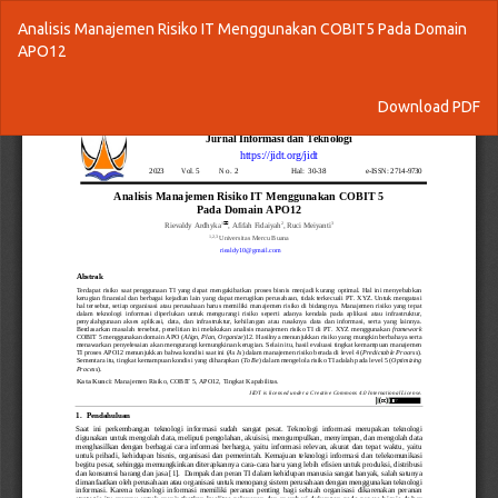
Return
Analisis Manajemen Risiko IT Menggunakan COBIT5 Pada Domain
to
APO12
Article
Details
Download
Download PDF