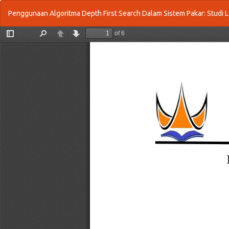
Return
Penggunaan Algoritma Depth First Search Dalam Sistem Pakar: Studi L
to
Article
Details